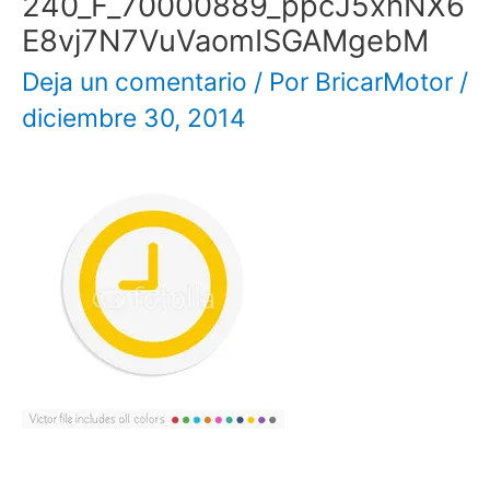
240_F_70000889_ppcJ5xhNX6
E8vj7N7VuVaomISGAMgebM
Deja un comentario
/ Por
BricarMotor
/
diciembre 30, 2014