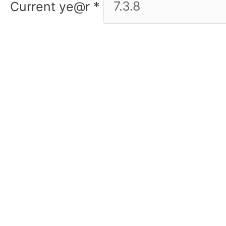
Current ye@r
*