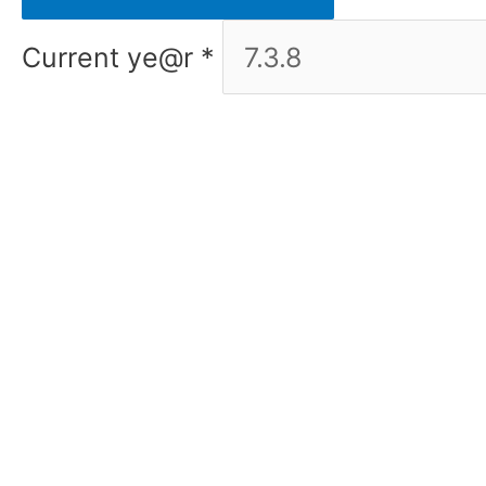
Current ye@r
*