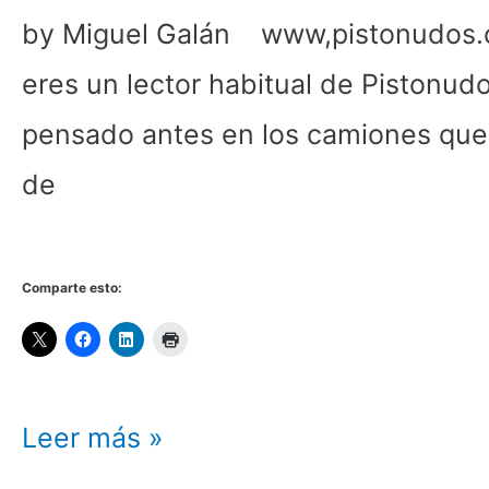
de
by Miguel Galán www,pistonudos.com
Pegaso
eres un lector habitual de Pistonud
(I)
pensado antes en los camiones que 
De
de
Hispano-
Suiza
Comparte esto:
al
“Barajas”
Leer más »