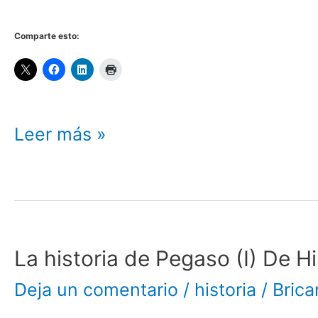
a
Comparte esto:
IVECO
Leer más »
La historia de Pegaso (I) De H
La
Deja un comentario
/
historia
/
Brica
historia