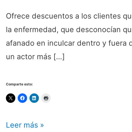
a
Ofrece descuentos a los clientes q
enfermos
la enfermedad, que desconocían que
con
afanado en inculcar dentro y fuera 
cáncer
un actor más […]
de
próstata
Comparte esto:
desde
su
taller
Leer más »