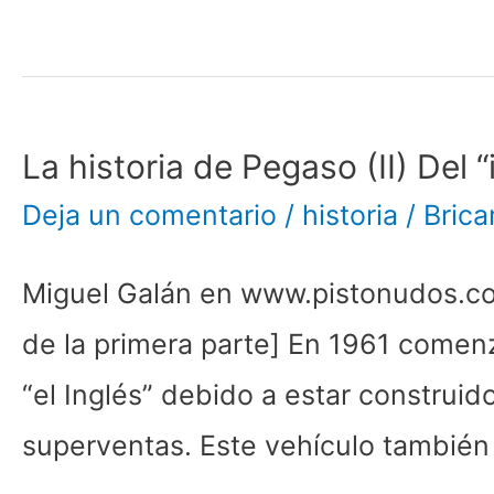
La historia de Pegaso (II) Del 
La
Deja un comentario
/
historia
/
Brica
historia
de
Miguel Galán en www.pistonudos.co
Pegaso
de la primera parte] En 1961 comen
(II)
“el Inglés” debido a estar construi
Del
superventas. Este vehículo también
“inglés”