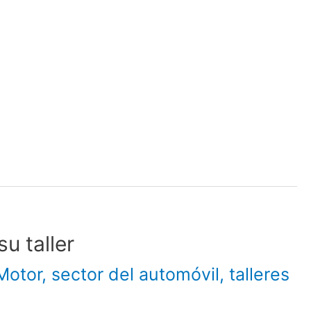
u taller
Motor
,
sector del automóvil
,
talleres