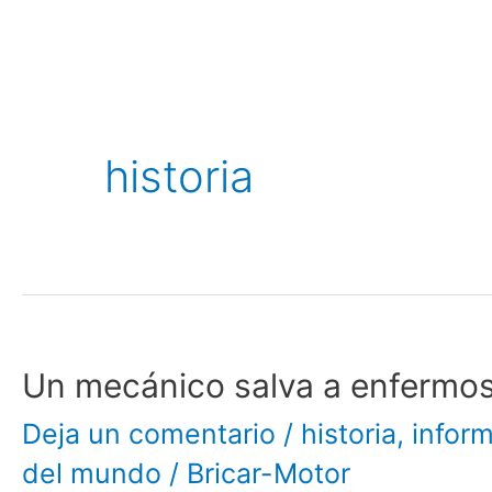
historia
Un mecánico salva a enfermos 
Un
Deja un comentario
/
historia
,
inform
mecánico
del mundo
/
Bricar-Motor
salva